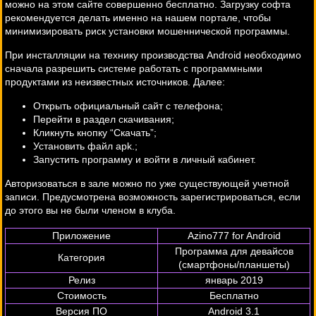
можно на этом сайте совершенно бесплатно. Загрузку софта
рекомендуется делать именно на нашем портале, чтобы
минимизировать риск установки мошеннической программы.
При инсталляции на технику производства Android необходимо
сначала разрешить системе работать с программными
продуктами из неизвестных источников. Далее:
Открыть официальный сайт с телефона;
Перейти в раздел скачивания;
Кликнуть кнопку “Скачать”;
Установить файл apk.;
Запустить программу и войти в личный кабинет.
Авторизоваться в зале можно по уже существующей учетной
записи. Предусмотрена возможность зарегистрироваться, если
до этого вы не были членом в клуба.
Приложение
Azino777 for Android
Программа для девайсов
Категория
(смартфоны/планшеты)
Релиз
январь 2019
Стоимость
Бесплатно
Версия ПО
Android 3.1