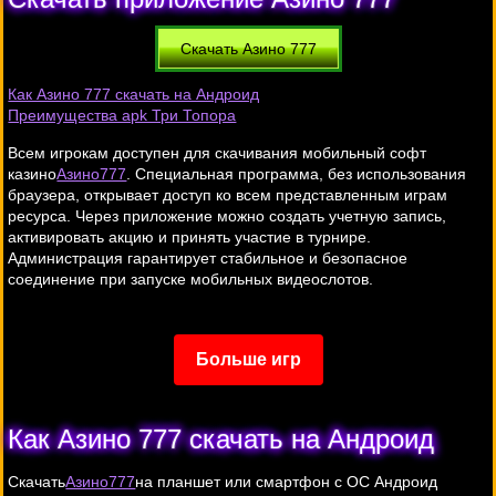
Скачать Азино 777
Как Азино 777 скачать на Андроид
Преимущества apk Три Топора
Всем игрокам доступен для скачивания мобильный софт
казино
Азино777
. Специальная программа, без использования
браузера, открывает доступ ко всем представленным играм
ресурса. Через приложение можно создать учетную запись,
активировать акцию и принять участие в турнире.
Администрация гарантирует стабильное и безопасное
соединение при запуске мобильных видеослотов.
Больше игр
Как Азино 777 скачать на Андроид
Скачать
Азино777
на планшет или смартфон с ОС Андроид