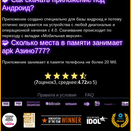
Андроид?
Приложение создано специально для базы андроид и потому
отлично загружается на устройства с любой диагональю и
операционкой начиная с 4.0. Скачивание происходит по
переходу с вкладки «Мобильная версия».
🧩 Сколько места в памяти занимает
apk Азино777?
Приложение занимает в памяти телефона не более 20 Мб.
(
7
оценок3, среднее:
4.72
из 5)
Правила и условия
FAQ