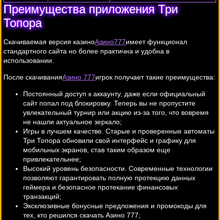
Преимущества приложения Три
Топора
Скачиваемая версия казино
Азино777
имеет функционал
стандартного сайта но более практична и удобна в
использовании.
После скачивания
Азино 777
игрок получает такие преимущества:
Постоянный доступ к аккаунту, даже если официальный
сайт попал под блокировку. Теперь вы не пропустите
увлекательный турнир или акцию из-за того, что вовремя
не нашли актуальное зеркало;
Игры в лучшем качестве. Старые и проверенные автоматы
Три Топора обновили свой интерфейс и графику для
мобильных экранов, став таким образом еще
привлекательнее;
Высокий уровень безопасности. Современные технологии
позволяют гарантировать полную протекцию данных
геймера и безопасное протекание финансовых
транзакций;
Эксклюзивные бонусные предложения и промокоды для
тех, кто решился скачать Азино 777;